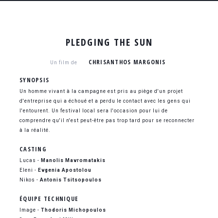
PLEDGING THE SUN
CHRISANTHOS MARGONIS
Un film de
SYNOPSIS
Un homme vivant à la campagne est pris au piège d'un projet
d'entreprise qui a échoué et a perdu le contact avec les gens qui
l'entourent. Un festival local sera l'occasion pour lui de
comprendre qu'il n'est peut-être pas trop tard pour se reconnecter
à la réalité.
CASTING
Lucas -
Manolis Mavromatakis
Eleni -
Evgenia Apostolou
Nikos -
Antonis Tsitsopoulos
ÉQUIPE TECHNIQUE
Image -
Thodoris Michopoulos