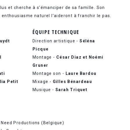
us et cherche à s’émanciper de sa famille. Son
 enthousiasme naturel l’aideront à franchir le pas.
ÉQUIPE TECHNIQUE
uydt
Direction artistique -
Séléna
Picque
l
Montage -
César Diaz et Noémi
g
Gruner
ati
Montage son -
Laure Bardou
lia Petit
Mixage -
Gilles Bénardeau
Musique -
Sarah Triquet
 Need Productions (Belgique)